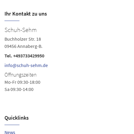
Ihr Kontakt zu uns
Schuh-Sehm
S
Buchholzer Str. 18
La
09456 Annaberg-B.
08
Tel.
+493733429950
Te
Fa
info@schuh-sehm.de
s
Öffnungszeiten
Ö
Mo-Fr 09:30-18:00
Sa 09:30-14:00
Mo
Sa
Quicklinks
News