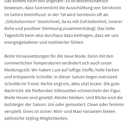
Das kommt nicht von ungefähr: Es ist wissenschaftlich
bewiesen, dass Sonnenlicht die Ausschüttung von Serotonin
im Gehirn beeinflusst. In der Tat wird Serotonin oft als
„Glückshormon“ bezeichnet, da es mit Zufriedenheit, innerer
Ruhe und positiver Stimmung zusammenhängt. Das helle
Tageslicht kann also durchaus dazu beitragen, dass wir uns
energiegeladener und motivierter fühlen.
Beste Voraussetzungen für die neue Mode. Denn mit den
sommerlichen Temperaturen verändert sich auch unser
Kleidungsstil. Wir haben Lust auf luftige Stoffe, helle Farben
und entspannte Schnitte. In dieser Saison liegen oversized
Schnitte im Trend. Nichts engt ein, alles sitzt locker. Die gute
Nachricht: die fließenden Silhouetten schmeicheln der Figur.
Weite Hosen sind gesetzt. Kleider bleiben. Und Röcke sind die
Aufsteiger der Saison: Uni oder gemustert. Clean oder feminin
verspielt. Eines ist sicher: Mini- und Maxi-Varianten bieten
zahlreiche Styling-Möglichkeiten.