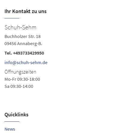
Ihr Kontakt zu uns
Schuh-Sehm
S
Buchholzer Str. 18
La
09456 Annaberg-B.
08
Tel.
+493733429950
Te
Fa
info@schuh-sehm.de
s
Öffnungszeiten
Ö
Mo-Fr 09:30-18:00
Sa 09:30-14:00
Mo
Sa
Quicklinks
News