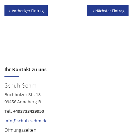
Vorheriger Eintrag
Nächster Eintrag
Ihr Kontakt zu uns
Schuh-Sehm
S
Buchholzer Str. 18
La
09456 Annaberg-B.
08
Tel.
+493733429950
Te
Fa
info@schuh-sehm.de
s
Öffnungszeiten