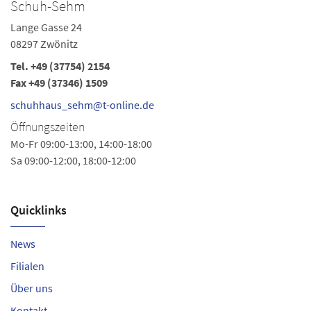
Schuh-Sehm
S
Lange Gasse 24
Bu
08297 Zwönitz
09
Tel.
+49 (37754) 2154
Te
Fax +49 (37346) 1509
i
schuhhaus_sehm@t-online.de
Ö
Öffnungszeiten
Mo
Mo-Fr 09:00-13:00, 14:00-18:00
Sa
Sa 09:00-12:00, 18:00-12:00
Quicklinks
News
Filialen
Über uns
Kontakt